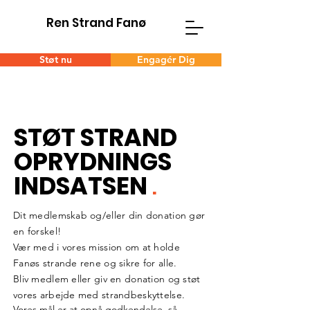
Ren Strand Fanø
Støt nu
Engagér Dig
STØT STRAND
OPRYDNINGS
INDSATSEN
.
Dit medlemskab og/eller din donation gør
en forskel!
Vær med i vores mission om at holde
Fanøs strande rene og sikre for alle.
Bliv medlem eller giv en donation og støt
vores arbejde med strandbeskyttelse.
Vores mål er at opnå godkendelse, så