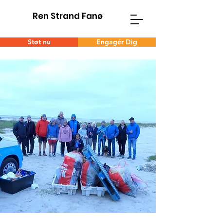
Ren Strand Fanø
Støt nu
Engagér Dig