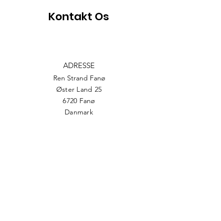
Kontakt Os
ADRESSE
Ren Strand Fanø
Øster Land 25
6720 Fanø
Danmark
CVR:
39268248
TELEFON
+45 51213773
EMAIL
info@rsf.dk