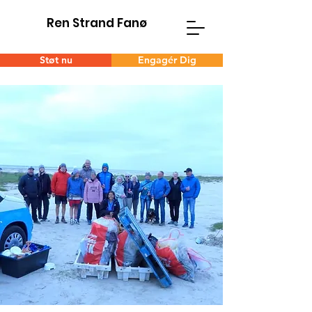
Ren Strand Fanø
Støt nu
Engagér Dig