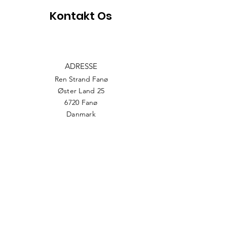
Kontakt Os
ADRESSE
Ren Strand Fanø
Øster Land 25
6720 Fanø
Danmark
CVR:
39268248
TELEFON
+45 51213773
EMAIL
info@rsf.dk