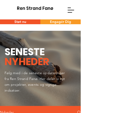
Ren Strand Fanø
Støt nu
Engagér Dig
SENESTE
NYHEDER
Følg med i de seneste opdateringer
fra Ren Strand Fanø. Her deler vi nyt
om projekter, events og vigtige
indsatser.
Nyheder