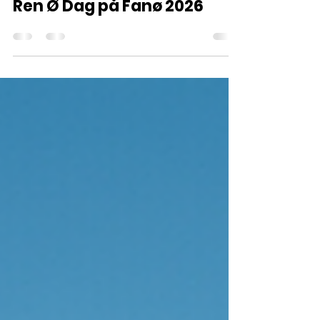
4. apr.
1 min læsning
Ren Ø Dag på Fanø 2026